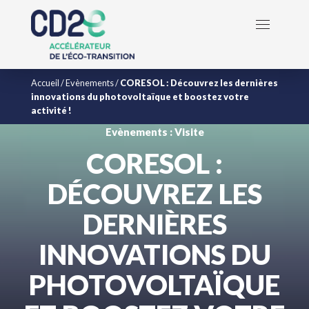
Accueil
/
Evènements
/
CORESOL : Découvrez les dernières
innovations du photovoltaïque et boostez votre
activité !
Evènements : Visite
CORESOL :
DÉCOUVREZ LES
DERNIÈRES
INNOVATIONS DU
PHOTOVOLTAÏQUE