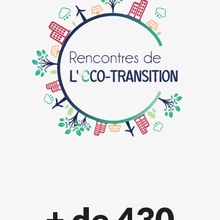
+ de 
430