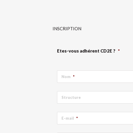
INSCRIPTION
Etes-vous adhérent CD2E ?
*
Nom
*
Structure
E-mail
*