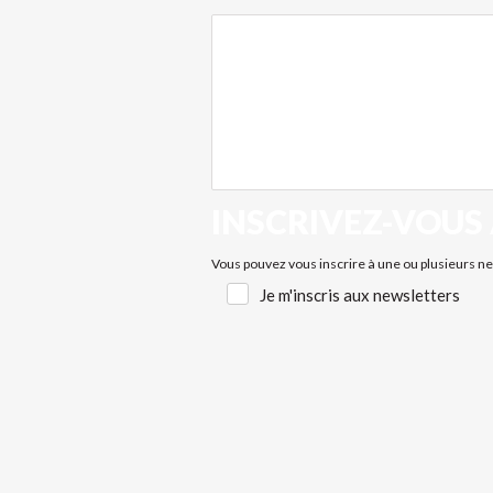
INSCRIVEZ-VOUS
Je
Vous pouvez vous inscrire à une ou plusieurs n
m'inscris
Je m'inscris aux newsletters
aux
newsletters