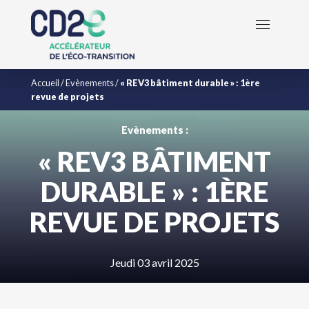
Accueil
/
Evènements
/
« REV3 bâtiment durable » : 1ère
revue de projets
Evènements :
« REV3 BÂTIMENT
DURABLE » : 1ÈRE
REVUE DE PROJETS
Jeudi 03 avril 2025