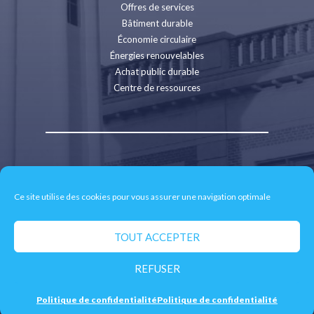
Offres de services
Bâtiment durable
Économie circulaire
Énergies renouvelables
Achat public durable
Centre de ressources
Contact
Recrutement
Ce site utilise des cookies pour vous assurer une navigation optimale
Espace presse
Mentions légales
Politique de confidentialité
TOUT ACCEPTER
Retrait des données personnelles
REFUSER
© 2026 CD2E - Site réalisé par
neoweb.fr
Politique de confidentialité
Politique de confidentialité