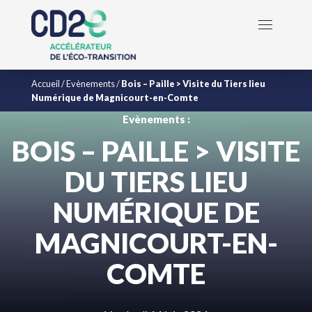
Accueil
/
Evènements
/
Bois – Paille > Visite du Tiers lieu
Numérique de Magnicourt-en-Comte
Evènements :
BOIS – PAILLE > VISITE
DU TIERS LIEU
NUMÉRIQUE DE
MAGNICOURT-EN-
COMTE