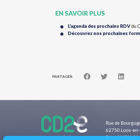
EN SAVOIR PLUS
L’agenda des prochains RDV
du C
Découvrez nos prochaines form
PARTAGER
Rue de Bourgog
62750 Loos-en-
Tel: +33 (0)3 21