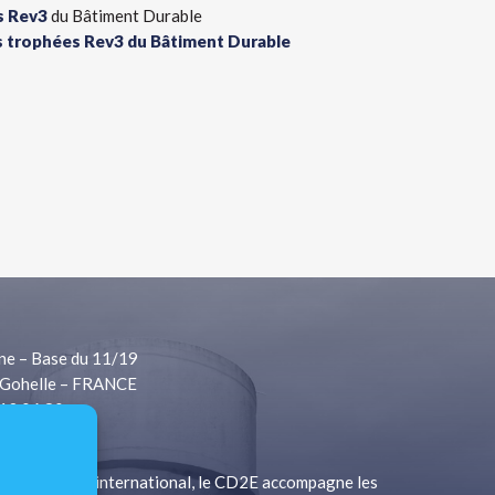
s Rev3
du Bâtiment Durable
es trophées Rev3 du Bâtiment Durable
ne – Base du 11/19
Gohelle – FRANCE
 13 06 80
1 13 06 81
à rayonnement international, le CD2E accompagne les