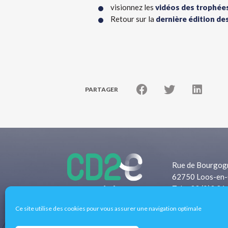
visionnez les
vidéos des trophée
Retour sur la
dernière édition d
PARTAGER
Rue de Bourgog
62750 Loos-en-
Tel: +33 (0)3 21
Fax: +33 (0)3 2
Ce site utilise des cookies pour vous assurer une navigation optimale
Pôle d’excellence régional de l’éco-transition 