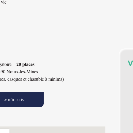
 vie
V
20 places
igatoire –
2290 Nœux-les-Mines
res, casques et chasuble à minima)
Je m'inscris