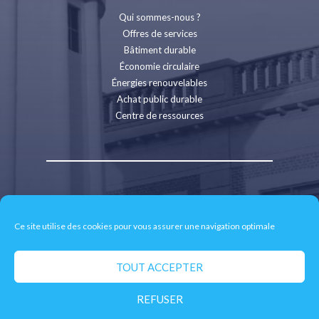
Qui sommes-nous ?
Offres de services
Bâtiment durable
Économie circulaire
Énergies renouvelables
Achat public durable
Centre de ressources
Contact
Recrutement
Ce site utilise des cookies pour vous assurer une navigation optimale
Espace presse
Mentions légales
Politique de confidentialité
TOUT ACCEPTER
Retrait des données personnelles
REFUSER
© 2026 CD2E - Site réalisé par
neoweb.fr