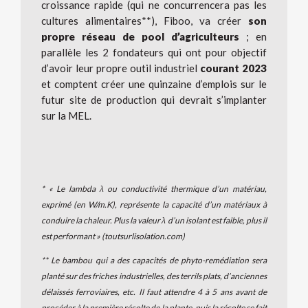
croissance rapide (qui ne concurrencera pas les
cultures alimentaires**), Fiboo, va créer
son
propre réseau de pool d’agriculteurs
; en
parallèle les 2 fondateurs qui ont pour objectif
d’avoir leur propre outil industriel
courant 2023
et comptent créer une quinzaine d’emplois sur le
futur site de production qui devrait s’implanter
sur la MEL.
* « Le lambda λ ou conductivité thermique d’un matériau,
exprimé (en W/m.K), représente la capacité d’un matériaux à
conduire la chaleur. Plus la valeur λ d’un isolant est faible, plus il
est performant » (toutsurlisolation.com)
** Le bambou qui a des capacités de phyto-remédiation sera
planté sur des friches industrielles, des terrils plats, d’anciennes
délaissés ferroviaires, etc. Il faut attendre 4 à 5 ans avant de
procéder à la première récolte de la plante, puis la récolte se fait