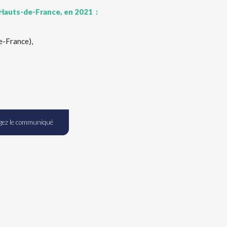
 Hauts-de-France, en 2021 :
e-France),
gez le communiqué