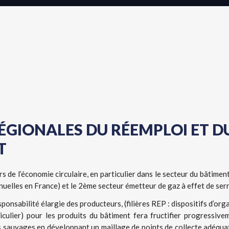
ÉGIONALES DU RÉEMPLOI ET D
T
rs de l’économie circulaire, en particulier dans le secteur du bâtimen
nuelles en France) et le 2ème secteur émetteur de gaz à effet de serr
sponsabilité élargie des producteurs, (filières REP : dispositifs d’org
iculier) pour les produits du bâtiment fera fructifier progressive
pôts sauvages en développant un maillage de points de collecte adéqua