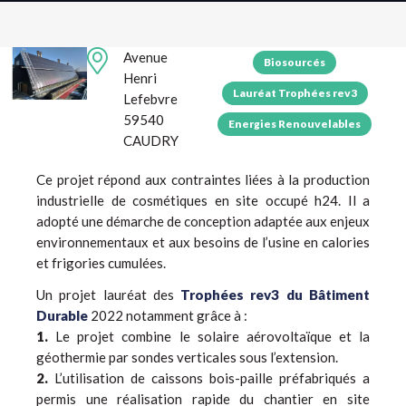
Avenue
Biosourcés
Henri
Lauréat Trophées rev3
Lefebvre
59540
Energies Renouvelables
CAUDRY
Ce projet répond aux contraintes liées à la production
industrielle de cosmétiques en site occupé h24. Il a
adopté une démarche de conception adaptée aux enjeux
environnementaux et aux besoins de l’usine en calories
et frigories cumulées.
Un projet lauréat des
Trophées rev3 du Bâtiment
Durable
2022 notamment grâce à :
1.
Le projet combine le solaire aérovoltaïque et la
géothermie par sondes verticales sous l’extension.
2.
L’utilisation de caissons bois-paille préfabriqués a
permis une réalisation rapide du chantier en site