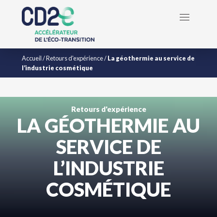
Accueil
/
Retours d'expérience
/
La géothermie au service de
l’industrie cosmétique
Retours d'expérience
LA GÉOTHERMIE AU
SERVICE DE
L’INDUSTRIE
COSMÉTIQUE