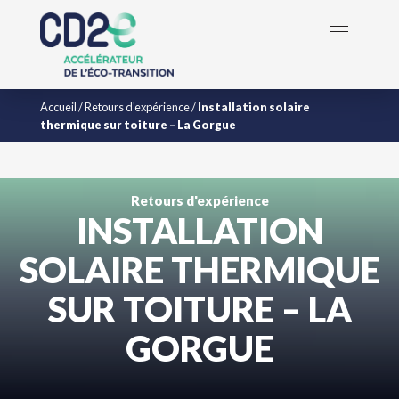
Accueil
/
Retours d'expérience
/
Installation solaire
thermique sur toiture – La Gorgue
Retours d'expérience
INSTALLATION
SOLAIRE THERMIQUE
SUR TOITURE – LA
GORGUE