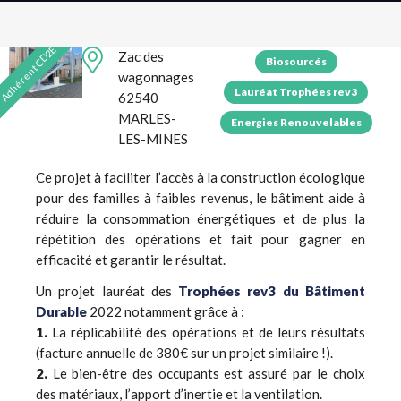
Adhérent CD2E
Zac des
Biosourcés
wagonnages
Lauréat Trophées rev3
62540
MARLES-
Energies Renouvelables
LES-MINES
Ce projet à faciliter l’accès à la construction écologique
pour des familles à faibles revenus, le bâtiment aide à
réduire la consommation énergétiques et de plus la
répétition des opérations et fait pour gagner en
efficacité et garantir le résultat.
Un projet lauréat des
Trophées rev3 du Bâtiment
Durable
2022 notamment grâce à :
1.
La réplicabilité des opérations et de leurs résultats
(facture annuelle de 380€ sur un projet similaire !).
2.
Le bien-être des occupants est assuré par le choix
des matériaux, l’apport d’inertie et la ventilation.