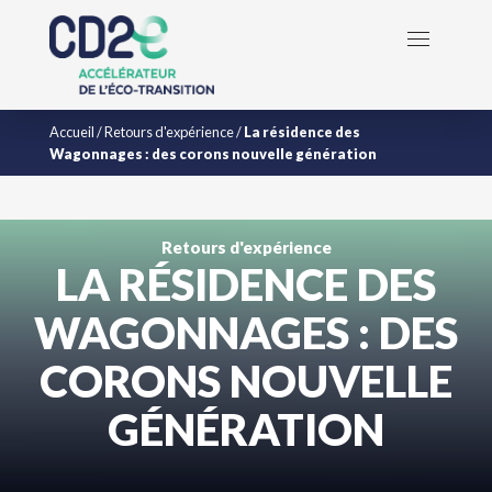
Accueil
/
Retours d'expérience
/
La résidence des
Wagonnages : des corons nouvelle génération
Retours d'expérience
LA RÉSIDENCE DES
WAGONNAGES : DES
CORONS NOUVELLE
GÉNÉRATION