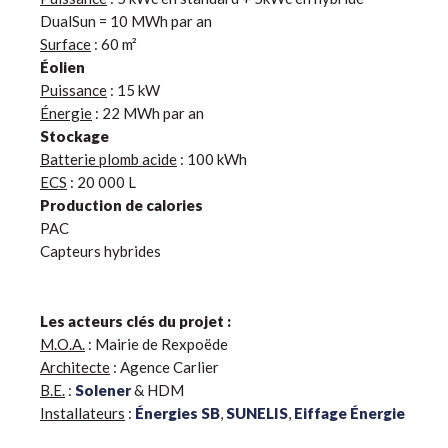
DualSun = 10 MWh par an
Surface
: 60 m²
Éolien
Puissance
: 15 kW
Énergie
: 22 MWh par an
Stockage
Batterie plomb acide
: 100 kWh
ECS
: 20 000 L
Production de calories
PAC
Capteurs hybrides
Les acteurs clés du projet :
M.O.A.
: Mairie de Rexpoëde
Architecte
: Agence Carlier
B.E.
:
Solener
& HDM
Installateurs
:
Énergies SB
,
SUNELIS
,
Eiffage Énergie