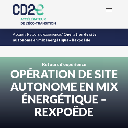
Accueil
/
Retours d'expérience
/
Opération de site
autonome en mix énergétique – Rexpoëde
Retours d'expérience
OPÉRATION DE SITE
AUTONOME EN MIX
ÉNERGÉTIQUE –
REXPOËDE