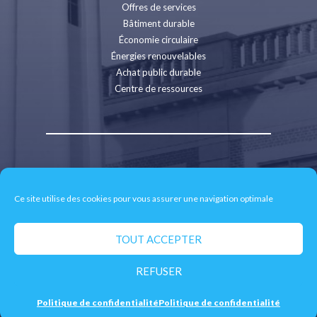
Offres de services
Bâtiment durable
Économie circulaire
Énergies renouvelables
Achat public durable
Centre de ressources
Contact
Recrutement
Ce site utilise des cookies pour vous assurer une navigation optimale
Espace presse
Mentions légales
Politique de confidentialité
TOUT ACCEPTER
Retrait des données personnelles
REFUSER
© 2026 CD2E - Site réalisé par
neoweb.fr
Politique de confidentialité
Politique de confidentialité