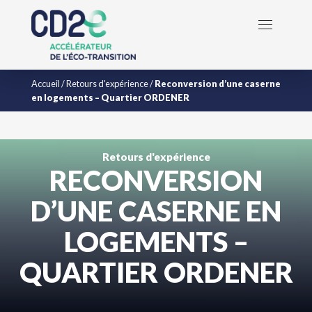
Accueil
/
Retours d'expérience
/
Reconversion d’une caserne
en logements – Quartier ORDENER
Retours d'expérience
RECONVERSION
D’UNE CASERNE EN
LOGEMENTS –
QUARTIER ORDENER