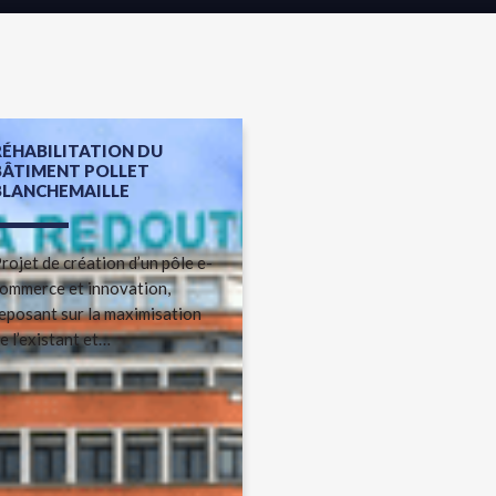
RÉHABILITATION DU
BÂTIMENT POLLET
BLANCHEMAILLE
rojet de création d’un pôle e-
ommerce et innovation,
eposant sur la maximisation
e l’existant et…