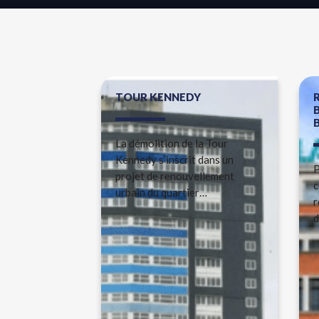
TOUR KENNEDY
La démolition de la Tour
Kennedy s’inscrit dans un
P
projet de renouvellement
c
urbain du quartier…
r
d