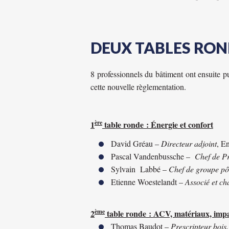
DEUX TABLES RON
8 professionnels du bâtiment ont ensuite pu
cette nouvelle règlementation.
ère
1
table ronde : Énergie et confort
David Gréau –
Directeur adjoint
, E
Pascal Vandenbussche –
Chef de P
Sylvain Labbé –
Chef de groupe pô
Etienne Woestelandt –
Associé et ch
ème
2
table ronde : ACV, matériaux, imp
Thomas Baudot –
Prescripteur bois