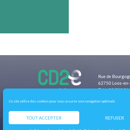
Rue de Bourgog
62750 Loos-en-
Tel: +33 (0)3 21
Fax: +33 (0)3 2
Ce site utilise des cookies pour vous assurer une navigation optimale
Pôle d’excellence régional de l’éco-transition 
entreprises, les territoires et les filières de l
TOUT ACCEPTER
REFUSER
concrètes aux enjeux économiques et écologique