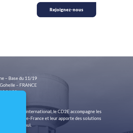
Rejoignez-nous
ne – Base du 11/19
Gohelle – FRANCE
 13 06 80
1 13 06 81
à rayonnement international, le CD2E accompagne les
a Région Hauts-de-France et leur apporte des solutions
s d’aujourd’hui.