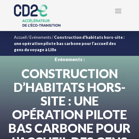
Accueil
/
Evènements
/
Construction d’habitats hors-site :
une opération pilote bas carbone pour l’accueil des
gens du voyage à Lille
Evènements :
CONSTRUCTION
D’HABITATS HORS-
SITE : UNE
OPÉRATION PILOTE
BAS CARBONE POUR