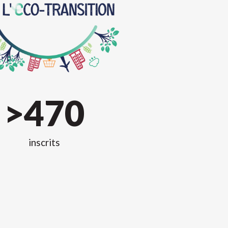
>
470
inscrits