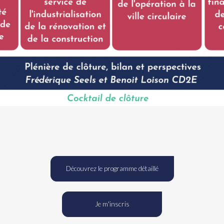
Découvrez le programme détaillé
Je m'inscris