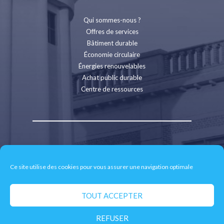
Qui sommes-nous ?
Offres de services
Bâtiment durable
Économie circulaire
Énergies renouvelables
Achat public durable
Centre de ressources
Contact
Recrutement
Ce site utilise des cookies pour vous assurer une navigation optimale
Espace presse
Mentions légales
Politique de confidentialité
TOUT ACCEPTER
Retrait des données personnelles
REFUSER
© 2026 CD2E - Site réalisé par
neoweb.fr