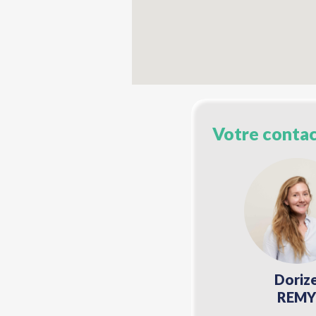
Votre conta
Doriz
REMY