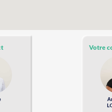
ct
Votre c
e
A
L