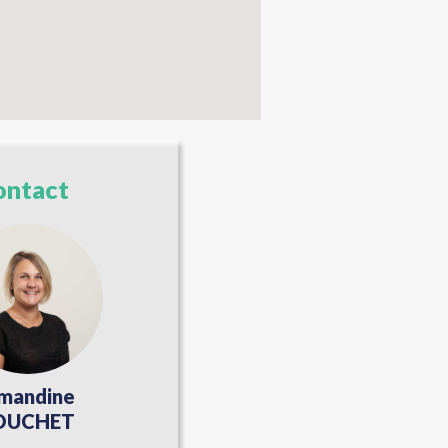
ontact
mandine
OUCHET