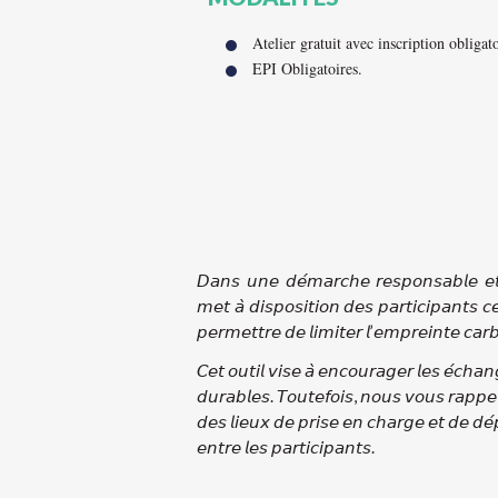
Atelier gratuit avec inscription obligato
EPI Obligatoires.
𝘋𝘢𝘯𝘴 𝘶𝘯𝘦 𝘥𝘦́𝘮𝘢𝘳𝘤𝘩𝘦 𝘳𝘦𝘴𝘱𝘰𝘯𝘴𝘢𝘣𝘭𝘦 𝘦
𝘮𝘦𝘵 𝘢̀ 𝘥𝘪𝘴𝘱𝘰𝘴𝘪𝘵𝘪𝘰𝘯 𝘥𝘦𝘴 𝘱𝘢𝘳𝘵𝘪𝘤𝘪𝘱𝘢𝘯𝘵𝘴 𝘤𝘦
𝘱𝘦𝘳𝘮𝘦𝘵𝘵𝘳𝘦 𝘥𝘦 𝘭𝘪𝘮𝘪𝘵𝘦𝘳 𝘭’𝘦𝘮𝘱𝘳𝘦𝘪𝘯𝘵𝘦 𝘤𝘢𝘳
𝘊𝘦𝘵 𝘰𝘶𝘵𝘪𝘭 𝘷𝘪𝘴𝘦 𝘢̀ 𝘦𝘯𝘤𝘰𝘶𝘳𝘢𝘨𝘦𝘳 𝘭𝘦𝘴 𝘦́𝘤𝘩𝘢𝘯𝘨
𝘥𝘶𝘳𝘢𝘣𝘭𝘦𝘴. 𝘛𝘰𝘶𝘵𝘦𝘧𝘰𝘪𝘴, 𝘯𝘰𝘶𝘴 𝘷𝘰𝘶𝘴 𝘳𝘢𝘱𝘱𝘦
𝘥𝘦𝘴 𝘭𝘪𝘦𝘶𝘹 𝘥𝘦 𝘱𝘳𝘪𝘴𝘦 𝘦𝘯 𝘤𝘩𝘢𝘳𝘨𝘦 𝘦𝘵 𝘥𝘦 𝘥𝘦́
𝘦𝘯𝘵𝘳𝘦 𝘭𝘦𝘴 𝘱𝘢𝘳𝘵𝘪𝘤𝘪𝘱𝘢𝘯𝘵𝘴.