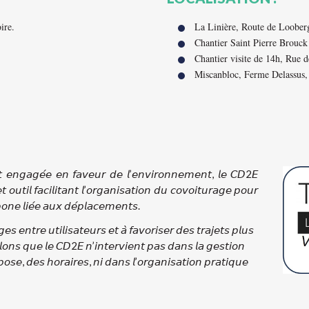
ire.
La Linière, Route de Loobe
Chantier Saint Pierre Brouc
Chantier visite de 14h, Rue 
Miscanbloc, Ferme Delassus,
 𝘦𝘯𝘨𝘢𝘨𝘦́𝘦 𝘦𝘯 𝘧𝘢𝘷𝘦𝘶𝘳 𝘥𝘦 𝘭’𝘦𝘯𝘷𝘪𝘳𝘰𝘯𝘯𝘦𝘮𝘦𝘯𝘵, 𝘭𝘦 𝘊𝘋2𝘌
𝘵 𝘰𝘶𝘵𝘪𝘭 𝘧𝘢𝘤𝘪𝘭𝘪𝘵𝘢𝘯𝘵 𝘭’𝘰𝘳𝘨𝘢𝘯𝘪𝘴𝘢𝘵𝘪𝘰𝘯 𝘥𝘶 𝘤𝘰𝘷𝘰𝘪𝘵𝘶𝘳𝘢𝘨𝘦 𝘱𝘰𝘶𝘳
𝘰𝘯𝘦 𝘭𝘪𝘦́𝘦 𝘢𝘶𝘹 𝘥𝘦́𝘱𝘭𝘢𝘤𝘦𝘮𝘦𝘯𝘵𝘴.
𝘦𝘴 𝘦𝘯𝘵𝘳𝘦 𝘶𝘵𝘪𝘭𝘪𝘴𝘢𝘵𝘦𝘶𝘳𝘴 𝘦𝘵 𝘢̀ 𝘧𝘢𝘷𝘰𝘳𝘪𝘴𝘦𝘳 𝘥𝘦𝘴 𝘵𝘳𝘢𝘫𝘦𝘵𝘴 𝘱𝘭𝘶𝘴
𝘭𝘰𝘯𝘴 𝘲𝘶𝘦 𝘭𝘦 𝘊𝘋2𝘌 𝘯’𝘪𝘯𝘵𝘦𝘳𝘷𝘪𝘦𝘯𝘵 𝘱𝘢𝘴 𝘥𝘢𝘯𝘴 𝘭𝘢 𝘨𝘦𝘴𝘵𝘪𝘰𝘯
𝘰𝘴𝘦, 𝘥𝘦𝘴 𝘩𝘰𝘳𝘢𝘪𝘳𝘦𝘴, 𝘯𝘪 𝘥𝘢𝘯𝘴 𝘭’𝘰𝘳𝘨𝘢𝘯𝘪𝘴𝘢𝘵𝘪𝘰𝘯 𝘱𝘳𝘢𝘵𝘪𝘲𝘶𝘦