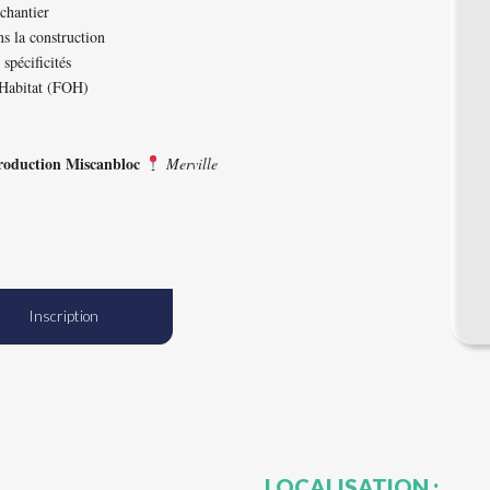
 chantier
s la construction
spécificités
 Habitat (FOH)
production Miscanbloc
Merville
Inscription
LOCALISATION :