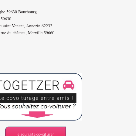
rghe 59630 Bourbourg
k 59630
de saint Venant, Annezin 62232
 rue du château, Merville 59660
je souhaite covoiturer