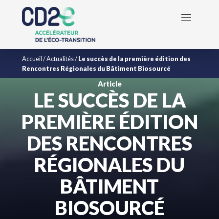
Accueil
/
Actualités
/
Le succès de la première édition des
Rencontres Régionales du Bâtiment Biosourcé
Article
LE SUCCÈS DE LA
PREMIÈRE ÉDITION
DES RENCONTRES
RÉGIONALES DU
BÂTIMENT
BIOSOURCÉ