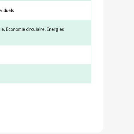
viduels
le
,
Économie circulaire
,
Énergies