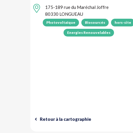
175-189 rue du Maréchal Joffre
80330 LONGUEAU
Photovoltaïque
Biosourcés
hors-site
Energies Renouvelables
Retour à la cartographie