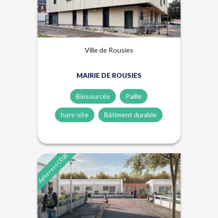
Ville de Rousies
MAIRIE DE ROUSIES
Biosourcés
Paille
hors-site
Bâtiment durable
Adhérent CD2E
Biosourcés
Hors-site