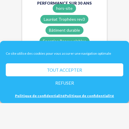
PERFORMANCE SUR 30 ANS
hors-site
Lauréat Trophées rev3
Bâtiment durable
Energies Renouvelables
Ce site utilise des cookies pour vous assurer une navigation optimale
TOUT ACCEPTER
Énergies renouvelables
Lauréat Trophées Rev3
Paille
REFUSER
Politique de confidentialité
Politique de confidentialité
Types de projet
Commune de Mouchin
Biosourcés