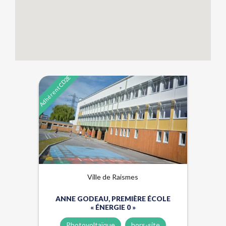
Adhérent CD2E
Énergies renouvelables
Hors-site
Lauréat Trophées Rev3
Qualité de l'air
Ville de Raismes
ANNE GODEAU, PREMIÈRE ÉCOLE
« ÉNERGIE 0 »
Photovoltaïque
hors-site