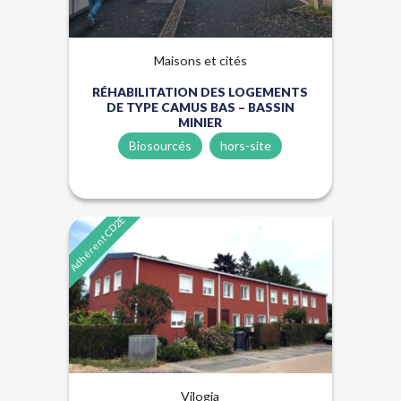
Maisons et cités
RÉHABILITATION DES LOGEMENTS
DE TYPE CAMUS BAS – BASSIN
MINIER
Biosourcés
hors-site
Adhérent CD2E
Énergies renouvelables
Hors-site
Vilogia