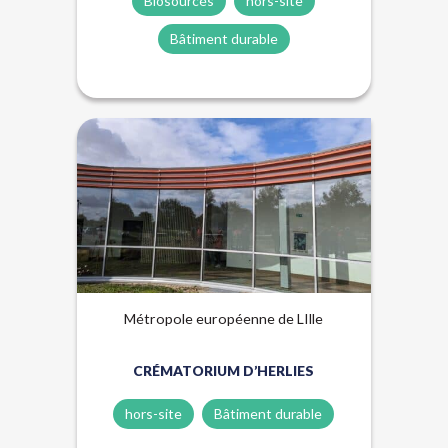
Biosourcés
hors-site
Bâtiment durable
Biosourcés
Hors-site
Métropole européenne de LIlle
CRÉMATORIUM D’HERLIES
hors-site
Bâtiment durable