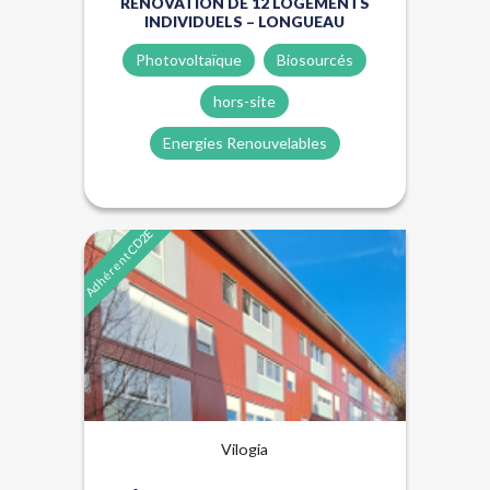
RÉNOVATION DE 12 LOGEMENTS
INDIVIDUELS – LONGUEAU
Photovoltaïque
Biosourcés
hors-site
Energies Renouvelables
Adhérent CD2E
Énergies renouvelables
Hors-site
Vilogia