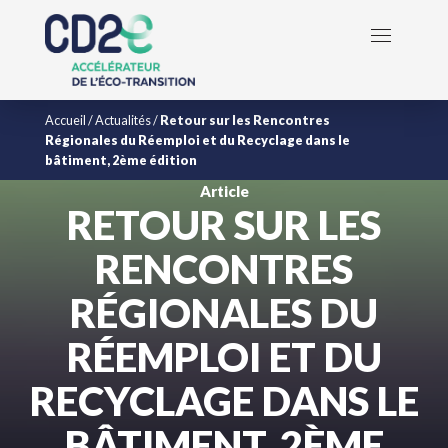
Accueil
/
Actualités
/
Retour sur les Rencontres
Régionales du Réemploi et du Recyclage dans le
bâtiment, 2ème édition
Article
RETOUR SUR LES
RENCONTRES
RÉGIONALES DU
RÉEMPLOI ET DU
RECYCLAGE DANS LE
BÂTIMENT, 2ÈME