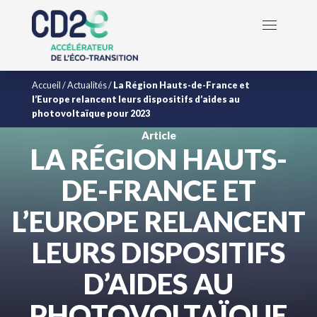
Accueil
/
Actualités
/
La Région Hauts-de-France et
l’Europe relancent leurs dispositifs d’aides au
photovoltaïque pour 2023​
Article
LA RÉGION HAUTS-
DE-FRANCE ET
L’EUROPE RELANCENT
LEURS DISPOSITIFS
D’AIDES AU
PHOTOVOLTAÏQUE