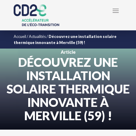
Accueil
/
Actualités
/
Découvrez une installation solaire
thermique innovante à Merville (59) !
Article
DÉCOUVREZ UNE
INSTALLATION
SOLAIRE THERMIQUE
INNOVANTE À
MERVILLE (59) !