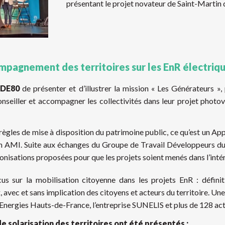
présentant le projet novateur de Saint-Martin 
ccompagnement des territoires sur les EnR électriq
FDE80
de présenter et d’illustrer la mission « Les Générateurs »
nseiller et accompagner les collectivités dans leur projet photovol
 règles de mise à disposition du patrimoine public, ce qu’est un App
un AMI. Suite aux échanges du Groupe de Travail Développeurs d
onisations proposées pour que les projets soient menés dans l’intérêt
us sur la mobilisation citoyenne dans les projets EnR : définit
vec et sans implication des citoyens et acteurs du territoire. Une i
 Energies Hauts-de-France, l’entreprise SUNELIS et plus de 128 act
 solarisation des territoires ont été présentés :