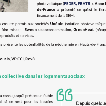
photovoltaïque (
FEDER, FRATRI
),
Anne 
de-France
a présenté ce qu’est le tier
financement de la SEM.
a ensuite permis aux sociétés
Unéole
(solution photovoltaïque
 film mince),
Sween
(autoconsommation,
GreenHeat
(récup
 produits et services.
te présenté les potentialités de la géothermie en Hauts-de-France
Cousin, VP CCI, Rev3
.
 collective dans les logements sociaux
 connu jusqu’à présent un faible
, si ce n’est pour les besoins
Depuis quelque