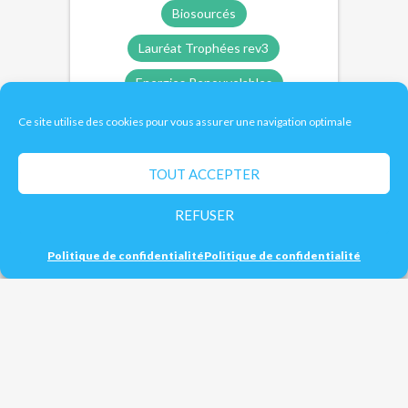
Biosourcés
Lauréat Trophées rev3
Energies Renouvelables
Ce site utilise des cookies pour vous assurer une navigation optimale
Adhérent CD2E
TOUT ACCEPTER
Biosourcés
Énergies renouvelables
Lauréat Trophées Rev3
REFUSER
Politique de confidentialité
Politique de confidentialité
Types de projet
Ville de Fourmies
Biosourcés
Déconstruction
LE CENTRAL, UN TIERS-LIEU AU
CŒUR DES TRANSITIONS
Énergies renouvelables