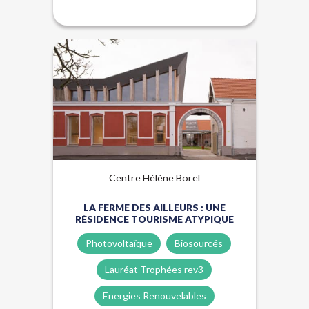
Biosourcés
Énergies renouvelables
Lauréat Trophées Rev3
Centre Hélène Borel
LA FERME DES AILLEURS : UNE
RÉSIDENCE TOURISME ATYPIQUE
Photovoltaïque
Biosourcés
Lauréat Trophées rev3
Energies Renouvelables