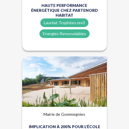
HAUTE PERFORMANCE
ÉNERGÉTIQUE CHEZ PARTENORD
HABITAT
Lauréat Trophées rev3
Energies Renouvelables
Biosourcés
Énergies renouvelables
Lauréat Trophées Rev3
Paille
Qualité de l'air
Mairie de Gommegnies
IMPLICATION À 200% POUR L’ÉCOLE