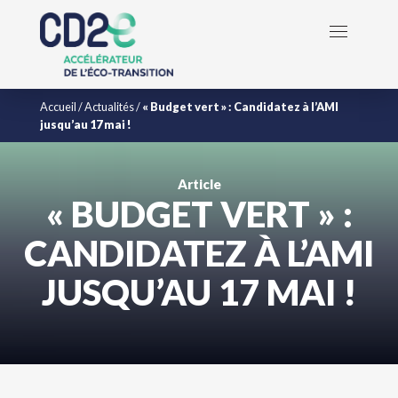
Accueil
/
Actualités
/
« Budget vert » : Candidatez à l’AMI
jusqu’au 17 mai !
Article
« BUDGET VERT » :
CANDIDATEZ À L’AMI
JUSQU’AU 17 MAI !