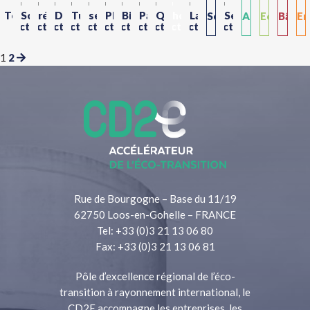
Toutes
Solaire
réemploi
Démonstrateurs
Tuiles
sédiments
Photovoltaïque
Biosourcés
Paille
Qualité
hors-
Lauréat
Service
Services
Achat
Economi
Bâtim
En
les
thermique
CD2E
solaires
de
site
Trophées
bailleurs
1
2
transversaux
Public
Circulaire
durab
Re
ressources
l'air
rev3
sociaux
Durable
&
promoteurs
Rue de Bourgogne – Base du 11/19
62750 Loos-en-Gohelle – FRANCE
Tel: +33 (0)3 21 13 06 80
Fax: +33 (0)3 21 13 06 81
Pôle d’excellence régional de l’éco-
transition à rayonnement international, le
CD2E accompagne les entreprises, les