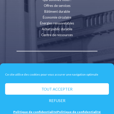
Offres de services
Bâtiment durable
Économie circulaire
Énergies renouvelables
Achat public durable
Centre de ressources
Contact
Recrutement
Ce site utilise des cookies pour vous assurer une navigation optimale
Espace presse
Mentions légales
Politique de confidentialité
TOUT ACCEPTER
Retrait des données personnelles
REFUSER
© 2026 CD2E - Site réalisé par
neoweb.fr
Politique de confidentialité
Politique de confidentialité