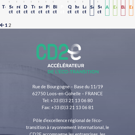
Toutes
Solaire
réemploi
Démonstrateurs
Tuiles
sédiments
Photovoltaïque
Biosourcés
Paille
Qualité
hors-
Lauréat
Service
Services
Achat
Economi
Bâtim
En
les
thermique
CD2E
solaires
de
site
Trophées
bailleurs
1
2
transversaux
Public
Circulaire
durab
Re
ressources
l'air
rev3
sociaux
Durable
&
promoteurs
Rue de Bourgogne – Base du 11/19
62750 Loos-en-Gohelle – FRANCE
Tel: +33 (0)3 21 13 06 80
Fax: +33 (0)3 21 13 06 81
Pôle d’excellence régional de l’éco-
transition à rayonnement international, le
CD2E accompagne les entreprises, les