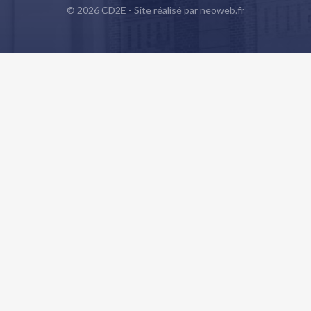
© 2026 CD2E - Site réalisé par
neoweb.fr